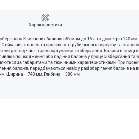
Характеристики
берігання 8 кисневих балонів об'ємом до 15 л та діаметрів 140 мм
 Стійка виготовлена з профільної труби різного перерізу та сталево
я витрат під час її транспортування та зберігання. Балони в стійц
ивлює пошкодження або падіння балонів у процесі зберігання та ви
різняються за габаритами та технічними характеристиками. При про
плення балонів, передбачаються навіс у разі зберігання балонів на 
 мм, Ширина – 740 мм, Глибина – 380 мм.