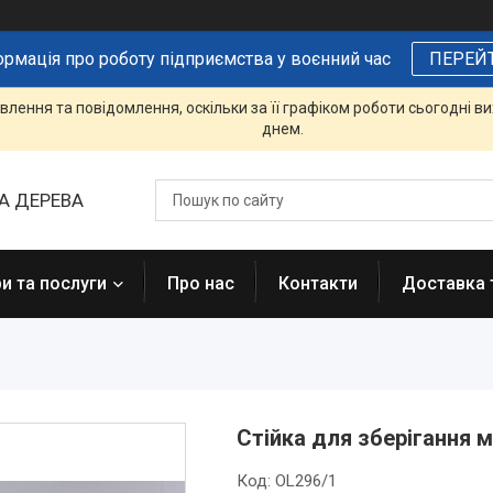
ормація про роботу підприємства у воєнний час
ПЕРЕЙ
лення та повідомлення, оскільки за її графіком роботи сьогодні 
днем.
А ДЕРЕВА
и та послуги
Про нас
Контакти
Доставка 
Стійка для зберігання 
Код:
OL296/1