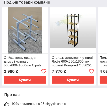
Подібні товари компанії
Стійка металева для
Cтелаж металевий у стилі
Поли
дисків і млинців
Лофт 600х550х1800 мм
мета
500х600х1000мм Сірий
чорний Kompred OL562/1
пля
Kompred OL454
Kom
2 960
7 770
4 0
₴
₴
Купити
Купити
Про нас
92% позитивних з 25 відгуків за рік