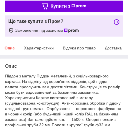
Купити з
Що таке купити з Пром?
Замовлення під захистом
Опис
Характеристики
Відгуки про товар
Доставка
Опис
Піддон з металу Піддон металевий, з суцільнозварного
каркаса. На відміну від дерев'яних піддонів, цей піддон-
палета прослужить вам десятиліттями. Конструкція та розмір
може бути видозмінений за бажанням замовника.
Характеристики Каркас виготовлений з металу
(суцільнозварна конструкція). Антикорозійна обробка піддону
алкідної грунт-емаль. Фарбування — порошкове фарбування
в чорний колір (або будь-який інший колір RAL за бажанням
замовника) Вантажопідйомність — 1500 кг Опорні полози з
профільної труби 32 мм Полози з круглої труби ф32 мм.