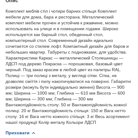
Опис
Комплект меблів стіл і чотири барних стільця Комплект
мебели для дома, бара и ресторана. Металлический
комплект мебели прочен и устойчив к ржавчине, можно
использовать на улице и в помещении годами. Широко
используется как барный стол, обеденный стол,
компьютерный стол. Современный дизайн идеально
сочетается со стилем лофт. Компактный дизайн для баров и
небольших квартир. Табуреты с подножками, для удобства.
Характеристики Каркас — металлический Столешницы —
ЛДСП под дерево Покраска — порошковая, базовый цвет
черный. Под заказ красим в любой цвет из палитры RAL.
Полиці — три полиці з металу, у вигляді сітки. Сітка, не
дозволяє сміття і пилу накопичуватися на поверхні. Габаритні
розміри (можуть бути індивідуально змінені) Висота — 900
мм; Ширина — 1000 мм; Глибина — 610 мм Висота — 600
мм; Ширина — 300 мм; Глибина — 300 мм
Вантажопідйомність столу: 50 кг Вантажопідйомність кожної
полиці: 20 кг Вантажопідйомність стільця: 150 кг Вага нетто
столу: 16 кг Вага нетто кожного стільця: 3 кг Весь асортимент
нашої продукції Колір металу Кольори ЛДСП
Приховати