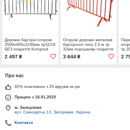
Дорожні бар'єрні огорожі
Огорожі дорожні металеві
Пер
2500х400х1100мм тр32/18
бар'єрного типу 2,5 м тр
огор
БЕЗ покриття Kompred
32мм порошкове покриття
тр 2
OL231/0
червоний
покр
2 497
3 644
2 7
₴
₴
Про нас
92% позитивних з 25 відгуків за рік
Працює з 16.01.2015
м. Запоріжжя
вул. Самоцвітна 13, Запоріжжя, Україна
Контакти