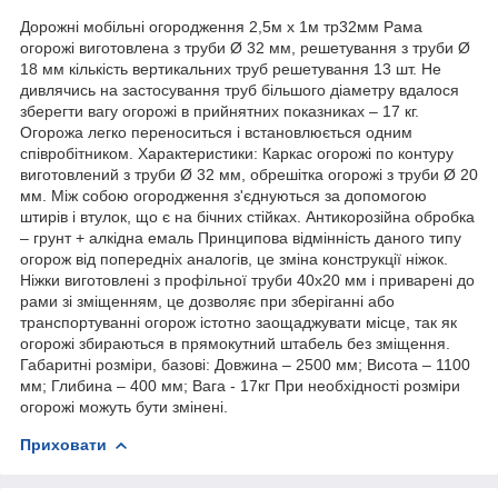
Дорожні мобільні огородження 2,5м х 1м тр32мм Рама
огорожі виготовлена з труби Ø 32 мм, решетування з труби Ø
18 мм кількість вертикальних труб решетування 13 шт. Не
дивлячись на застосування труб більшого діаметру вдалося
зберегти вагу огорожі в прийнятних показниках – 17 кг.
Огорожа легко переноситься і встановлюється одним
співробітником. Характеристики: Каркас огорожі по контуру
виготовлений з труби Ø 32 мм, обрешітка огорожі з труби Ø 20
мм. Між собою огородження з'єднуються за допомогою
штирів і втулок, що є на бічних стійках. Антикорозійна обробка
– грунт + алкідна емаль Принципова відмінність даного типу
огорож від попередніх аналогів, це зміна конструкції ніжок.
Ніжки виготовлені з профільної труби 40х20 мм і приварені до
рами зі зміщенням, це дозволяє при зберіганні або
транспортуванні огорож істотно заощаджувати місце, так як
огорожі збираються в прямокутний штабель без зміщення.
Габаритні розміри, базові: Довжина – 2500 мм; Висота – 1100
мм; Глибина – 400 мм; Вага - 17кг При необхідності розміри
огорожі можуть бути змінені.
Приховати