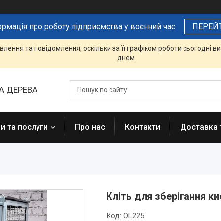
ормація про роботу підприємства у воєнний час
ПЕРЕЙ
лення та повідомлення, оскільки за її графіком роботи сьогодні 
днем.
А ДЕРЕВА
и та послуги
Про нас
Контакти
Доставка 
Кліть для зберігання ки
Код:
OL225