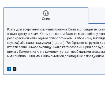
Опис
Кліть для зберігання кисневих балонів Кліть відповідає всім в
сітки з дроту ф 4 мм. Кліть для шести балонів має розбірну к
розбирається кліть одним співробітником. В зібраному вигля
(вушка) або навантажувача (піддон). Розбірна конструкція доз
втрати зовнішнього вигляду. Колір кліті базовий сірий або б
вимогу Замовника кліть комплектується необхідними знаками і 
мм; Глибина – 600 мм Ознайомитися докладніше з продукціє