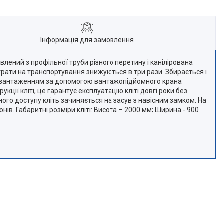
Інформація для замовлення
влений з профільної труби різного перетину і канілірована
итрати на транспортування знижуються в три рази. Збирається і
м завантаженням за допомогою вантажопідйомного крана
ії кліті, це гарантує експлуатацію кліті довгі роки без
ого доступу кліть зачиняється на засув з навісним замком. На
в. Габаритні розміри кліті: Висота – 2000 мм; Ширина - 900