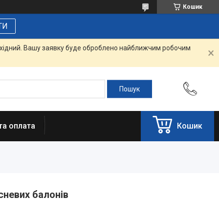
Кошик
ТИ
вихідний. Вашу заявку буде оброблено найближчим робочим
та оплата
Кошик
сневих балонів