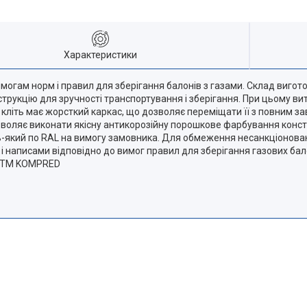
Характеристики
имогам норм і правил для зберігання балонів з газами. Склад вигото
онструкцію для зручності транспортування і зберігання. При цьому в
ді кліть має жорсткий каркас, що дозволяє переміщати її з повни
воляє виконати якісну антикорозійну порошкове фарбування конструкц
удь-який по RAL на вимогу замовника. Для обмеження несанкціонован
написами відповідно до вимог правил для зберігання газових балоні
ю ТМ KOMPRED