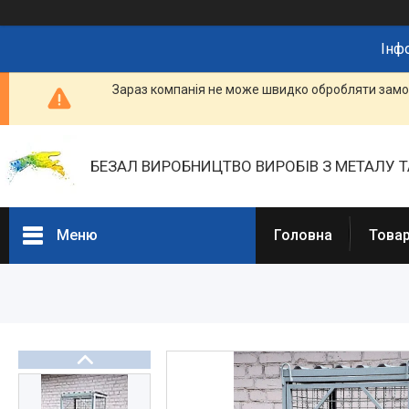
Інф
Зараз компанія не може швидко обробляти замов
БЕЗАЛ ВИРОБНИЦТВО ВИРОБІВ З МЕТАЛУ Т
Меню
Головна
Товар
Портфоліо
Фотогалерея
Товари та послуги
Прайс-листи
Новини