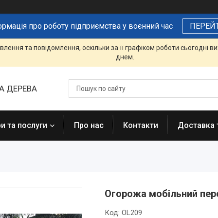
ормація про роботу підприємства у воєнний час
ПЕРЕЙ
лення та повідомлення, оскільки за її графіком роботи сьогодні 
днем.
А ДЕРЕВА
и та послуги
Про нас
Контакти
Доставка 
Огорожа мобільний пер
Код:
OL209