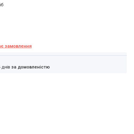
іб
ає замовлення
4 днів
за домовленістю