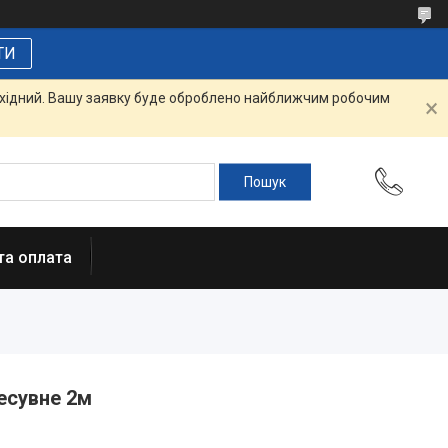
ТИ
вихідний. Вашу заявку буде оброблено найближчим робочим
та оплата
есувне 2м