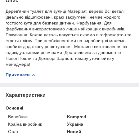
Опис
Дерев'яний туалет для вулиці Матеріал: дерево Всі деталі
ідеально відшліфовані, краю закруглені і немає жодного
гострого кута для безпеки дитини. Фарбування: Для
фарбування використовуємо лише найкращих виробників.
Пакування: Кожна деталь пакується окремо в гофрокартон та
стретч-плівку. При необхідності ми на виробництві можемо
зробити додаткову решетування. Можливе виготовлення за
індивідуальними розмірами. Доставляємо за допомогою
Нової Пошти та Делівері Вартість товару уточнюйте у
менеджера!
Приховати
Характеристики
Основні
Виробник
Kompred
Країна виробник
Україна
Стан
Новий