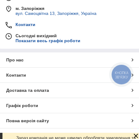
м. Запоріжжя
вул. Самоцвітна 13, Запоріжжя, Україна
Контакти
Сьогодні вихідний
Показати весь графік роботи
Про нас
КНОПКА
Контакти
ЗВ'ЯЗКУ
Доставка та оплата
Графік роботи
Повна версія сайту
Сайт створено на маркетплейсі
Prom.ua
Зараз компанія не може швидко обробляти замовлення та