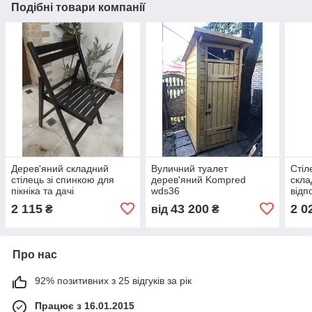
Подібні товари компанії
Дерев'яний складний
Вуличний туалет
Стіл
стілець зі спинкою для
дерев'яний Kompred
скла
пікніка та дачі
wds36
відп
2 115
43 200
2 0
₴
від
₴
Про нас
92% позитивних з 25 відгуків за рік
Працює з 16.01.2015