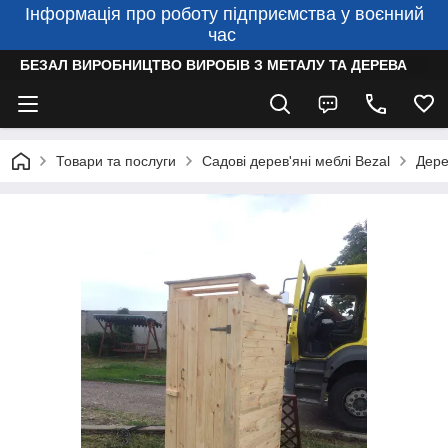
Інформація про роботу підприємства у воєнний
час
БЕЗАЛ ВИРОБНИЦТВО ВИРОБІВ З МЕТАЛУ ТА ДЕРЕВА
Товари та послуги
Садові дерев'яні меблі Bezal
Дере