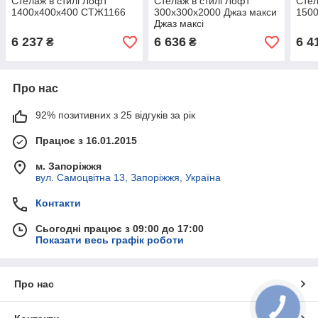
Стелаж в стилі Лофт
Стелаж в стилі Лофт
Стел
1400х400х400 СТЖ1166
300х300х2000 Джаз макси
150
Джаз максі
6 237
6 636
6 4
₴
₴
Про нас
92% позитивних з 25 відгуків за рік
Працює з 16.01.2015
м. Запоріжжя
вул. Самоцвітна 13, Запоріжжя, Україна
Контакти
Сьогодні працює з 09:00 до 17:00
Показати весь графік роботи
Про нас