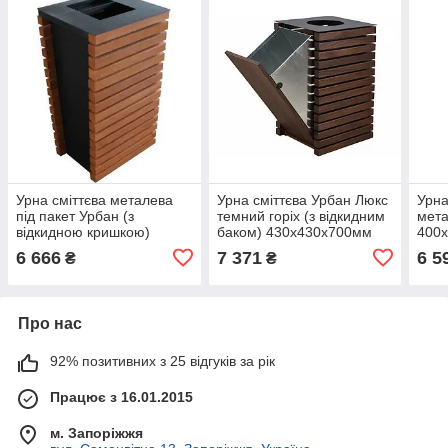
Урна сміттєва металева
Урна сміттєва Урбан Люкс
Урна
під пакет Урбан (з
темний горіх (з відкидним
мет
відкидною кришкою)
баком) 430х430х700мм
400
420х430х812мм Kompred
Kompred OL356/1.1
Кор
6 666
7 371
6 5
₴
₴
OL509/1
OL2
Про нас
92% позитивних з 25 відгуків за рік
Працює з 16.01.2015
м. Запоріжжя