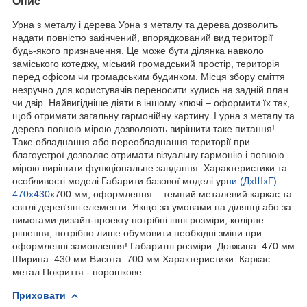
Опис
Урна з металу і дерева Урна з металу та дерева дозволить
надати повністю закінчений, впорядкований вид території
будь-якого призначення. Це може бути ділянка навколо
заміського котеджу, міський громадський простір, територія
перед офісом чи громадським будинком. Місця збору сміття
незручно для користувачів переносити кудись на задній план
чи двір. Найвигідніше діяти в іншому ключі – оформити їх так,
щоб отримати загальну гармонійну картину. І урна з металу та
дерева повною мірою дозволяють вирішити таке питання!
Таке обладнання або переобладнання території при
благоустрої дозволяє отримати візуальну гармонію і повною
мірою вирішити функціональне завдання. Характеристики та
особливості моделі Габарити базової моделі ур
ни (ДхШхГ) –
470х430
х700 мм, оформлення – темний металевий каркас та
світлі дерев'яні елементи. Якщо за умовами на ділянці або за
вимогами дизайн-проекту потрібні інші розміри, колірне
рішення, потрібно лише обумовити необхідні зміни при
оформленні замовлення! Габаритні розміри: Довжина: 470 мм
Ширина: 430 мм Висота: 700 мм Характеристики: Каркас –
метал Покриття - порошкове
Приховати