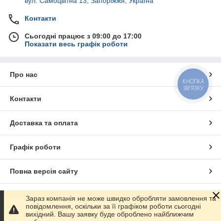
вул. Самоцвітна 13, Запоріжжя, Україна
Контакти
Сьогодні працює з 09:00 до 17:00
Показати весь графік роботи
Про нас
КНОПКА
ЗВ'ЯЗКУ
Контакти
Доставка та оплата
Графік роботи
Повна версія сайту
Сайт створено на маркетплейсі
Prom.ua
Зараз компанія не може швидко обробляти замовлення та
повідомлення, оскільки за її графіком роботи сьогодні
вихідний. Вашу заявку буде оброблено найближчим
Політика конфіденційності