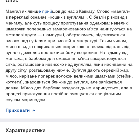
Опис
Мангал як явищ
е прий
шов до нас з Кавказу. Слово «мангал»
в перекладі означає «кошик з вугіллям». Є безліч різновидів
мангалу, але суть процесу приготування однакова: невеликі
шматочки попередньо замаринованого м'яса нанизуються на
металеві прути — шампури і, обертаючись, підсмажується
високо над вугіллям при високій температурі. Таким чином,
м'ясо швидко покривається скоринкою, а велика відстань від
вугілля дозволяє пропектися йому всередині. На відміну від
мангала, в барбекю для смаження м'яса використовується
сітка, розташована невисоко над вугіллям, який насипаний на
другу сітку, розташовану нижче. Вугілля дають середній жар,
м'ясо, нарізане поперек волокон великими шматками (стейки,
котлети), знаходиться ближче до вугілля, але запікається
довше. М'ясо для барбекю заздалегідь не маринується, але в
процесі приготування постійно змащується спеціальним
соусом-маринадом.
Приховати
Характеристики