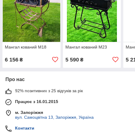
Мангал кований М18
Мангал кований М23
Манг
6 156
5 590
5 2
₴
₴
Про нас
92% позитивних з 25 відгуків за рік
Працює з 16.01.2015
м. Запоріжжя
вул. Самоцвітна 13, Запоріжжя, Україна
Контакти