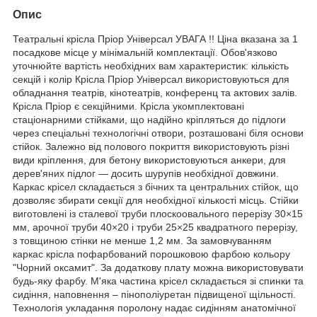
Опис
Театральні крісла Пріор Універсал УВАГА !! Ціна вказана за 1
посадкове місце у мінімальній комплектації. Обов'язково
уточнюйте вартість необхідних вам характеристик: кількість
секцій і колір Крісла Пріор Універсал використовуються для
обладнання театрів, кінотеатрів, конференц та актових залів.
Крісла Пріор є секційними. Крісла укомплектовані
стаціонарними стійками, що надійно кріпляться до підлоги
через спеціальні технологічні отвори, розташовані біля основи
стійок. Залежно від полового покриття використовують різні
види кріплення, для бетону використовуються анкери, для
дерев'яних підлог — досить шурупів необхідної довжини.
Каркас крісел складається з бічних та центральних стійок, що
дозволяє збирати секції для необхідної кількості місць. Стійки
виготовлені із сталевої труби плоскоовального перерізу 30×15
мм, арочної труби 40×20 і труби 25×25 квадратного перерізу,
з товщиною стінки не менше 1,2 мм. За замовчуванням
каркас крісла пофарбований порошковою фарбою кольору
"Чорний оксамит". За додаткову плату можна використовувати
будь-яку фарбу. М'яка частина крісел складається зі спинки та
сидіння, наповнення – пінополіуретан підвищеної щільності.
Технологія укладання поролону надає сидінням анатомічної