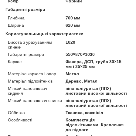
Колір
Чорний
Габаритні розміри
Глибина
700 мм
Ширина
620 мм
Користувальницькі характеристики
Висота з урахуванням
1020
спинки
Габаритні розміри
550×870×1030
Каркас
Фанера, ДСП, труба 30×15
мм і 25×25 мм
Матеріал каркаса і опор
Метал
Матеріал підлокітників
Дерево, Метал
М'який наповнювач
пінополіуретан (ППУ)
сидіння
листовий високої щільності
М'який наповнювач спинки
пінополіуретан (ППУ)
листовий високої щільності
Оббивка
Тканина, кожвініл
Особливості
Комплектація
підлокітниками| Креплення
до підлоги