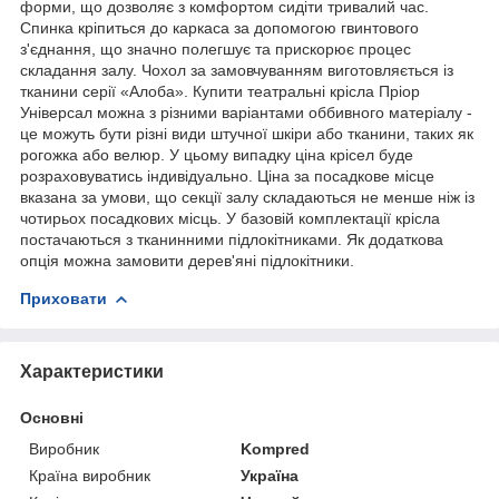
форми, що дозволяє з комфортом сидіти тривалий час.
Спинка кріпиться до каркаса за допомогою гвинтового
з'єднання, що значно полегшує та прискорює процес
складання залу. Чохол за замовчуванням виготовляється із
тканини серії «Алоба». Купити театральні крісла Пріор
Універсал можна з різними варіантами оббивного матеріалу -
це можуть бути різні види штучної шкіри або тканини, таких як
рогожка або велюр. У цьому випадку ціна крісел буде
розраховуватись індивідуально. Ціна за посадкове місце
вказана за умови, що секції залу складаються не менше ніж із
чотирьох посадкових місць. У базовій комплектації крісла
постачаються з тканинними підлокітниками. Як додаткова
опція можна замовити дерев'яні підлокітники.
Приховати
Характеристики
Основні
Виробник
Kompred
Країна виробник
Україна