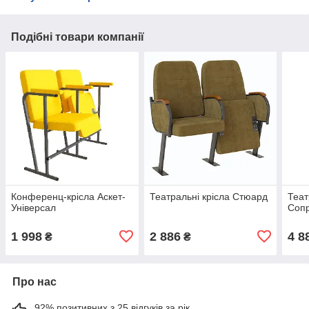
Подібні товари компанії
Конференц-крісла Аскет-
Театральні крісла Стюард
Теат
Універсал
Соп
1 998
2 886
4 8
₴
₴
Про нас
92% позитивних з 25 відгуків за рік