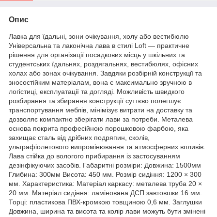
Опис
Лавка для їдальні, зони очікування, холу або вестибюлю
Універсальна та лаконічна лава в стилі Loft — практичне
рішення для організації посадкових місць у шкільних та
студентських їдальнях, роздягальнях, вестибюлях, офісних
холах або зонах очікування. Завдяки розбірній конструкції та
зносостійким матеріалам, вона є максимально зручною в
логістиці, експлуатації та догляді. Можливість швидкого
розбирання та збирання конструкції суттєво полегшує
транспортування меблів, мінімізує витрати на доставку та
дозволяє компактно зберігати лави за потреби. Металева
основа покрита професійною порошковою фарбою, яка
захищає сталь від дрібних подряпин, сколів,
ультрафіолетового випромінювання та атмосферних впливів.
Лава стійка до вологого прибирання із застосуванням
дезінфікуючих засобів. Габаритні розміри: Довжина: 1500мм
Глибина: 300мм Висота: 450 мм. Розмір сидіння: 1200 × 300
мм. Характеристика: Матеріал каркасу: металева труба 20 ×
20 мм. Матеріал сидіння: ламінована ДСП завтовшки 16 мм.
Торці: пластикова ПВХ-кромкою товщиною 0,6 мм. Заглушки
Довжина, ширина та висота та колір лави можуть бути змінені