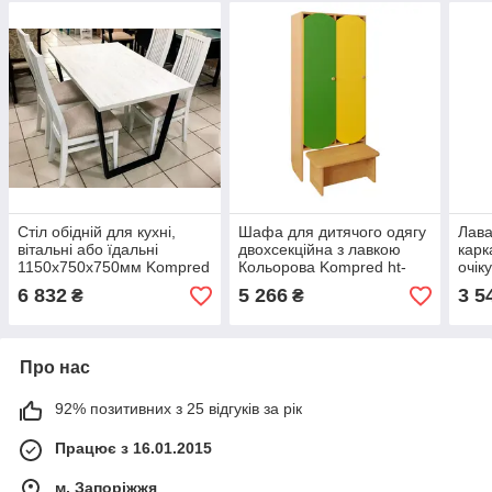
Стіл обідній для кухні,
Шафа для дитячого одягу
Лава
вітальні або їдальні
двохсекційна з лавкою
карк
1150х750х750мм Kompred
Кольорова Kompred ht-
очік
md076
1550-1
6 832
5 266
3 5
₴
₴
Про нас
92% позитивних з 25 відгуків за рік
Працює з 16.01.2015
м. Запоріжжя