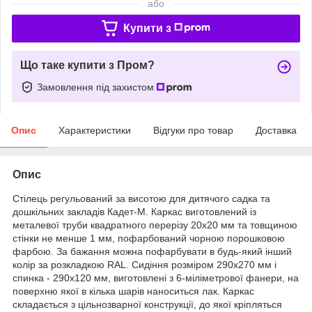
або
Купити з
Що таке купити з Пром?
Замовлення під захистом
Опис
Характеристики
Відгуки про товар
Доставка
Опис
Стілець регульований за висотою для дитячого садка та
дошкільних закладів Кадет-М. Каркас виготовлений із
металевої труби квадратного перерізу 20х20 мм та товщиною
стінки не менше 1 мм, пофарбований чорною порошковою
фарбою. За бажання можна пофарбувати в будь-який інший
колір за розкладкою RAL. Сидіння розміром 290х270 мм і
спинка - 290х120 мм, виготовлені з 6-міліметрової фанери, на
поверхню якої в кілька шарів наноситься лак. Каркас
складається з цільнозварної конструкції, до якої кріпляться