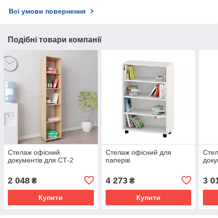
Всі умови повернення
Подібні товари компанії
Стелаж офісний
Стелаж офісний для
Стел
документів для СТ-2
паперів
доку
2 048
4 273
3 0
₴
₴
Купити
Купити