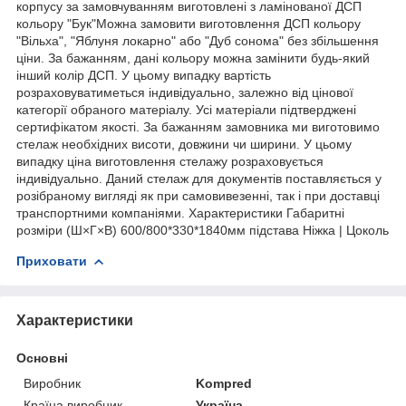
корпусу за замовчуванням виготовлені з ламінованої ДСП
кольору "Бук"Можна замовити виготовлення ДСП кольору
"Вільха", "Яблуня локарно" або "Дуб сонома" без збільшення
ціни. За бажанням, дані кольору можна замінити будь-який
інший колір ДСП. У цьому випадку вартість
розраховуватиметься індивідуально, залежно від цінової
категорії обраного матеріалу. Усі матеріали підтверджені
сертифікатом якості. За бажанням замовника ми виготовимо
стелаж необхідних висоти, довжини чи ширини. У цьому
випадку ціна виготовлення стелажу розраховується
індивідуально. Даний стелаж для документів поставляється у
розібраному вигляді як при самовивезенні, так і при доставці
транспортними компаніями. Характеристики Габаритні
розміри (Ш×Г×В) 600/800*330*1840мм підстава Ніжка | Цоколь
Приховати
Характеристики
Основні
Виробник
Kompred
Країна виробник
Україна