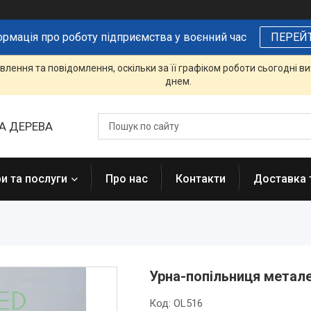
ормація про роботу підприємства у воєнний час
ПЕРЕЙ
лення та повідомлення, оскільки за її графіком роботи сьогодні 
днем.
А ДЕРЕВА
и та послуги
Про нас
Контакти
Доставка 
Урна-попільниця метал
Код:
OL516