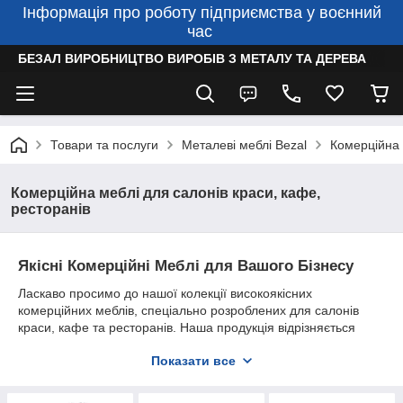
Інформація про роботу підприємства у воєнний
час
БЕЗАЛ ВИРОБНИЦТВО ВИРОБІВ З МЕТАЛУ ТА ДЕРЕВА
Товари та послуги
Металеві меблі Bezal
Комерційна 
Комерційна меблі для салонів краси, кафе,
ресторанів
Якісні Комерційні Меблі для Вашого Бізнесу
Ласкаво просимо до нашої колекції високоякісних
комерційних меблів, спеціально розроблених для салонів
краси, кафе та ресторанів. Наша продукція відрізняється
надійністю, стилем та функціональністю, що робить її
Показати все
ідеальним вибором для вашого бізнесу.
Продукція високої якості:
Ми пропонуємо тільки найкращі
комерційні меблі, виготовлені з міцних та довговічних