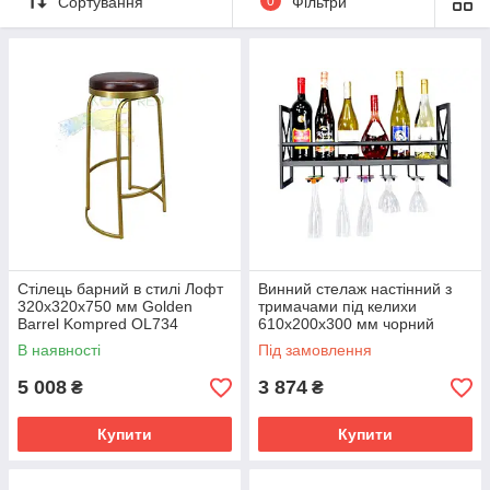
Сортування
0
Фільтри
Стілець барний в стилі Лофт
Винний стелаж настінний з
320х320х750 мм Golden
тримачами під келихи
Barrel Kompred OL734
610х200х300 мм чорний
Kompred OL539
В наявності
Під замовлення
5 008
3 874
₴
₴
Купити
Купити