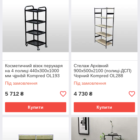
Косметичний візок перукаря
Стелаж Архівний
на 4 полиці 440х300х1000
900х500х2100 (полиці-ДСП)
мм чjрнbй Kompred OL193
Чорний Kompred OL288
Під замовлення
Під замовлення
5 712
4 730
₴
₴
Купити
Купити