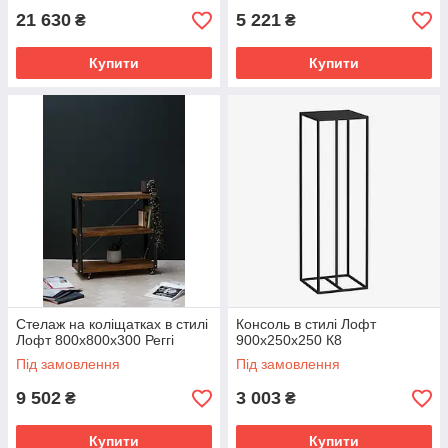
21 630
5 221
₴
₴
Купити
Купити
Стелаж на коліщатках в стилі
Консоль в стилі Лофт
Лофт 800х800х300 Реггі
900х250х250 К8
Під замовлення
Під замовлення
9 502
3 003
₴
₴
Купити
Купити