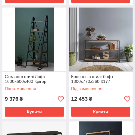
Стелаж в стилі Лофт
Консоль в стилі Лофт
1600х600х400 Крігер
1300х770х360 К177
Під замовлення
Під замовлення
9 376
12 453
₴
₴
Купити
Купити