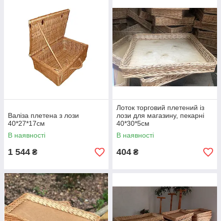
Лоток торговий плетений із
Валіза плетена з лози
лози для магазину, пекарні
40*27*17см
40*30*5см
В наявності
В наявності
1 544
404
₴
₴