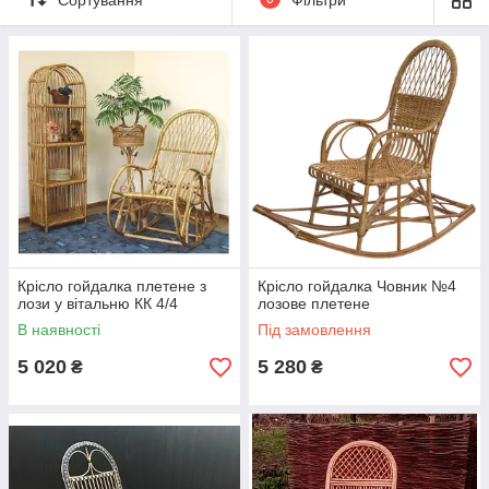
відрізняється від міського стилю, але при цьому не
поступається по комфортності і затишку, легко можна з
плетеними меблями. Вербова лоза – матеріали, з яких
найчастіше виготовляють плетені меблі, яка радує своїх
власників довгі роки.
Крісло гойдалка плетене з
Крісло гойдалка Човник №4
лози у вітальню КК 4/4
лозове плетене
В наявності
Під замовлення
5 020
5 280
₴
₴