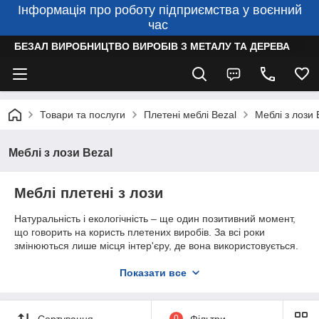
Інформація про роботу підприємства у воєнний
час
БЕЗАЛ ВИРОБНИЦТВО ВИРОБІВ З МЕТАЛУ ТА ДЕРЕВА
Товари та послуги
Плетені меблі Bezal
Меблі з лози 
Меблі з лози Bezal
Меблі плетені з лози
Натуральність і екологічність – ще один позитивний момент,
що говорить на користь плетених виробів. За всі роки
змінюються лише місця інтер'єру, де вона використовується.
З допомогою плетених меблів легко відтворити дизайн
інтер'єру спальні в стилі прованс. До того ж, екологічність
Показати все
матеріалів говорить тільки про переваги використання
плетених меблів в інтер'єрі спальні.
У котеджах і дачах створити інтер'єр, що радикально
Сортування
0
Фільтри