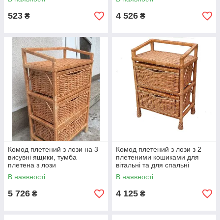
523
4 526
₴
₴
Комод плетений з лози на 3
Комод плетений з лози з 2
висувні ящики, тумба
плетеними кошиками для
плетена з лози
вітальні та для спальні
В наявності
В наявності
5 726
4 125
₴
₴