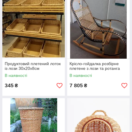
Продуктовий плетений лоток
Крісло-гойдалка розбірне
із лози 30х20х8см
плетене з лози та ротанга
В наявності
В наявності
345
7 805
₴
₴