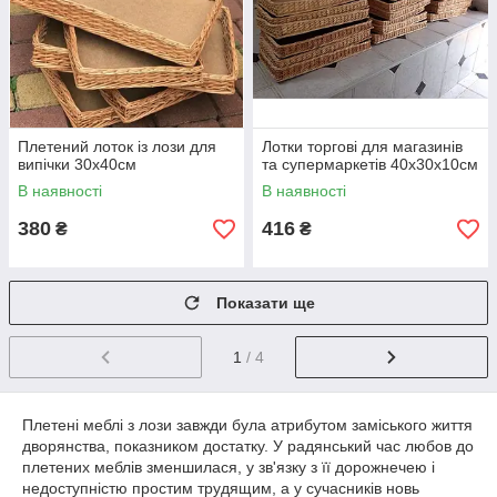
Плетений лоток із лози для
Лотки торгові для магазинів
випічки 30х40см
та супермаркетів 40х30х10см
В наявності
В наявності
380
416
₴
₴
Показати ще
1
/ 4
Плетені меблі з лози завжди була атрибутом заміського життя
дворянства, показником достатку. У радянський час любов до
плетених меблів зменшилася, у зв'язку з її дорожнечею і
недоступністю простим трудящим, а у сучасників новь