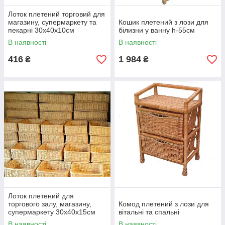
Лоток плетений торговий для
магазину, супермаркету та
Кошик плетений з лози для
пекарні 30x40х10см
білизни у ванну h-55см
В наявності
В наявності
416
1 984
₴
₴
Лоток плетений для
торгового залу, магазину,
Комод плетений з лози для
супермаркету 30х40х15см
вітальні та спальні
В наявності
В наявності