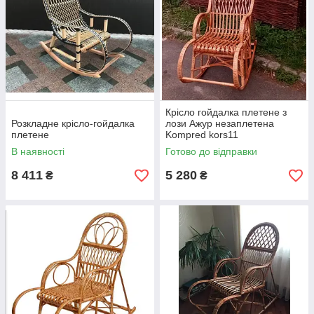
Крісло гойдалка плетене з
Розкладне крісло-гойдалка
лози Ажур незаплетена
плетене
Kompred kors11
В наявності
Готово до відправки
8 411
5 280
₴
₴