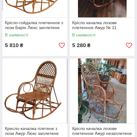
Крісло-гойдалка плетенное з
Крісло качалка лозове
лози Барін Люкс заплетене
плетенное Ажур № 11
В наявності
В наявності
5 810
5 280
₴
₴
Кресло-качалка плетене з
Крісло качалка лозове
лози Ажур Люкс заплетене
плетенное Ажур незаплетене