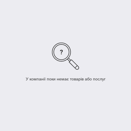
стільці й табурети, двомісні диванчики, комоди з шухлядами
та ін.
Купити якісні меблі з лози за демократичними цінами можна в
інтернет-магазині KOMPRED. Доставка здійснюється по всій
Україні.
У компанії поки немає товарів або послуг