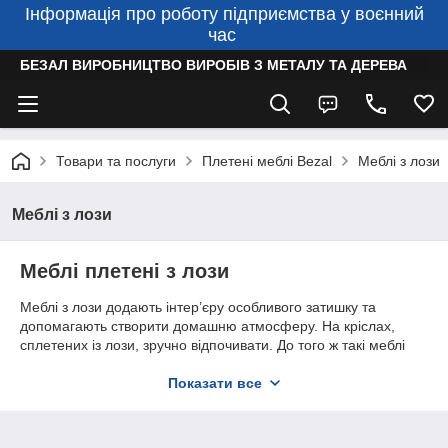
Інформація про роботу підприємства у воєнний
час
БЕЗАЛ ВИРОБНИЦТВО ВИРОБІВ З МЕТАЛУ ТА ДЕРЕВА
Товари та послуги
Плетені меблі Bezal
Меблі з лози
Меблі з лози
Меблі плетені з лози
Меблі з лози додають інтер’єру особливого затишку та
допомагають створити домашню атмосферу. На кріслах,
сплетених із лози, зручно відпочивати. До того ж такі меблі
цілком безпечні, адже зроблені з екологічного матеріалу.
Показати все
Плетені меблі з лози — легкі, довговічні, комфортні,
естетичні. Такі меблі підходять для квартири, дому, заміського
котеджу, ресторану, сауни, студії для фотосесій, альтанки
тощо. В асортименті є крісла-гойдалки, крісла на ніжках,